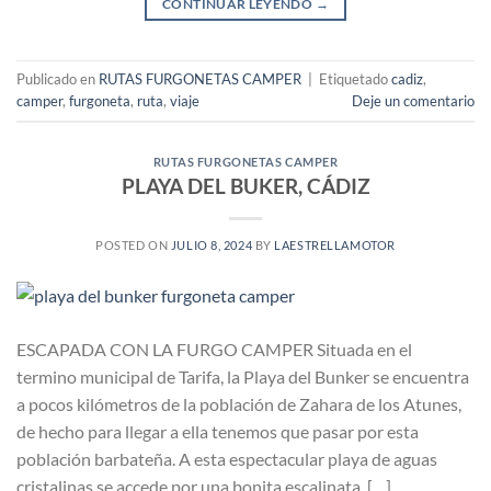
CONTINUAR LEYENDO
→
Publicado en
RUTAS FURGONETAS CAMPER
|
Etiquetado
cadiz
,
camper
,
furgoneta
,
ruta
,
viaje
Deje un comentario
RUTAS FURGONETAS CAMPER
PLAYA DEL BUKER, CÁDIZ
POSTED ON
JULIO 8, 2024
BY
LAESTRELLAMOTOR
ESCAPADA CON LA FURGO CAMPER Situada en el
termino municipal de Tarifa, la Playa del Bunker se encuentra
a pocos kilómetros de la población de Zahara de los Atunes,
de hecho para llegar a ella tenemos que pasar por esta
población barbateña. A esta espectacular playa de aguas
cristalinas se accede por una bonita escalinata. […]